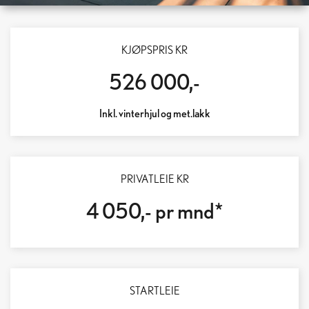
LEXUS RZ 350E
KJØPSPRIS KR
LENGER REKKEVIDDE – RASKERE LADING
526 000,-
Inkl. vinterhjul og met.lakk
PRIVATLEIE KR
4 050,- pr mnd*
STARTLEIE