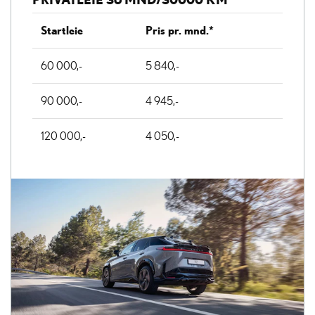
Startleie
Pris pr. mnd.*
60 000,-
5 840,-
90 000,-
4 945,-
120 000,-
4 050,-