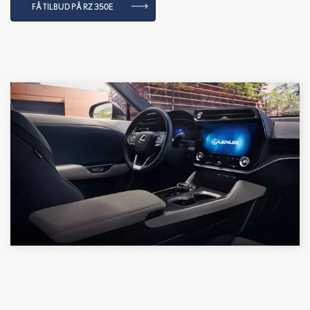
FÅ TILBUD PÅ RZ 350E