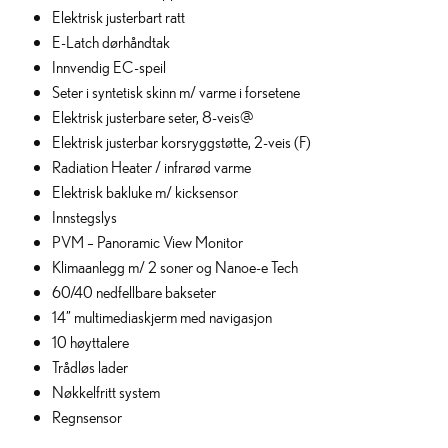
Elektrisk justerbart ratt
E-Latch dørhåndtak
Innvendig EC-speil
Seter i syntetisk skinn m/ varme i forsetene
Elektrisk justerbare seter, 8-veis@
Elektrisk justerbar korsryggstøtte, 2-veis (F)
Radiation Heater / infrarød varme
Elektrisk bakluke m/ kicksensor
Innstegslys
PVM – Panoramic View Monitor
Klimaanlegg m/ 2 soner og Nanoe-e Tech
60/40 nedfellbare bakseter
14” multimediaskjerm med navigasjon
10 høyttalere
Trådløs lader
Nøkkelfritt system
Regnsensor