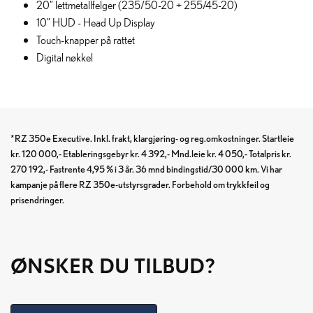
20” lettmetallfelger (235/50-20 + 255/45-20)
10” HUD - Head Up Display
Touch-knapper på rattet
Digital nøkkel
*RZ 350e Executive. Inkl. frakt, klargjøring- og reg.omkostninger. Startleie
kr. 120 000,- Etableringsgebyr kr. 4 392,- Mnd.leie kr. 4 050,- Totalpris kr.
270 192,- Fastrente 4,95 % i 3 år. 36 mnd bindingstid/30 000 km. Vi har
kampanje på flere RZ 350e-utstyrsgrader. Forbehold om trykkfeil og
prisendringer.
ØNSKER DU TILBUD?