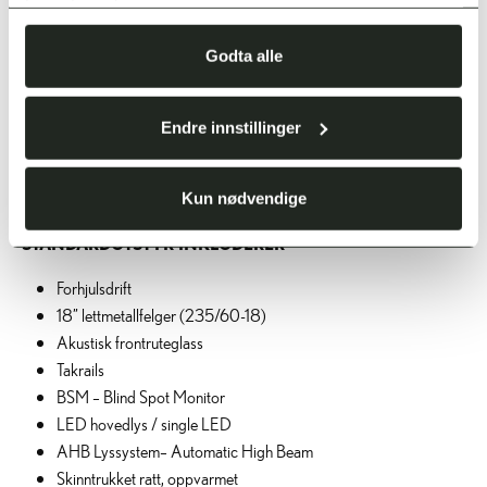
tjenestene deres.
Godta alle
EXECUTIVE
Endre innstillinger
PRIS FRA
KR 526 000,-
Kun nødvendige
STANDARDUTSTYR INKLUDERER
Forhjulsdrift
18” lettmetallfelger (235/60-18)
Akustisk frontruteglass
Takrails
BSM – Blind Spot Monitor
LED hovedlys / single LED
AHB Lyssystem– Automatic High Beam
Skinntrukket ratt, oppvarmet