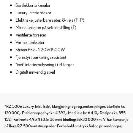
Sortlakkerte kanaler
Luxury interiørdekor
Elektriske justerbare seter, 8-veis (F+P)
Minnefunksjon på seteinnstilling (F)
Ventilerte forseter
Varme i bakseter
Strømuttak - 220V/1500W
Fjernstyrt parkeringsassistent
“inei” interiørbelysning i 64 farger
Digitalt innvendig speil
*RZ 500e Luxury. Inkl. frakt, klargjøring- og reg.omkostninger. Startleie kr.
120 000,- Etableringsgebyr kr. 4 392,- Mnd.leie kr. 6 410,- Totalpris kr. 355
152,- Fastrente 4,95 % i 3 år. 36 mnd bindingstid/30 000 km. Vi har kampanje
på flere RZ 500e-utstyrsgrader. Forbehold om trykkfeil og prisendringer.