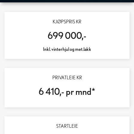
LEXUS RZ 500E
KJØPSPRIS KR
LENGRE REKKEVIDDE – RASKERE LADING – DOBLET HENGERVEKT
699 000,-
Inkl. vinterhjul og met.lakk
PRIVATLEIE KR
6 410,- pr mnd*
STARTLEIE