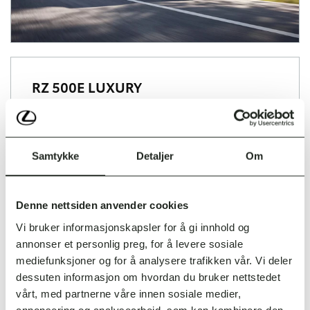
RZ 500E LUXURY
4,95%*
Kampanjerente:
Samtykke
Detaljer
Om
PRIVATLEIE 36 MND/45000 KM
Denne nettsiden anvender cookies
Startleie
Pris pr. mnd.*
Vi bruker informasjonskapsler for å gi innhold og
annonser et personlig preg, for å levere sosiale
60 000,-
8 560,-
mediefunksjoner og for å analysere trafikken vår. Vi deler
dessuten informasjon om hvordan du bruker nettstedet
90 000,-
7 665,-
vårt, med partnerne våre innen sosiale medier,
annonsering og analysearbeid, som kan kombinere den