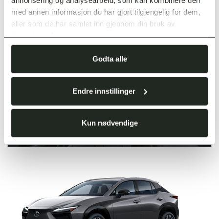
120 000,-
6 770,-
med annen informasjon du har gjort tilgjengelig for dem,
eller som de har samlet inn gjennom din bruk av
tjenestene deres.
Godta alle
Endre innstillinger
Kun nødvendige