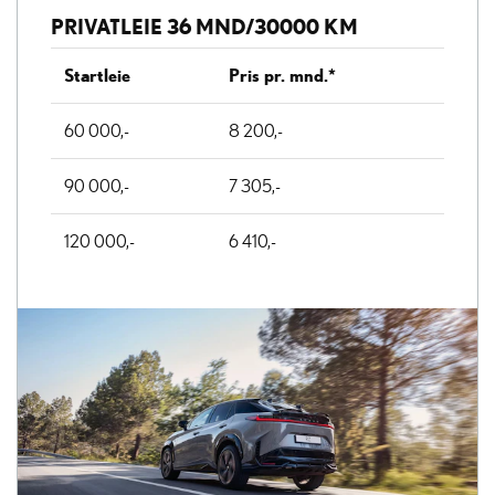
PRIVATLEIE 36 MND/30000 KM
Startleie
Pris pr. mnd.*
60 000,-
8 200,-
90 000,-
7 305,-
120 000,-
6 410,-