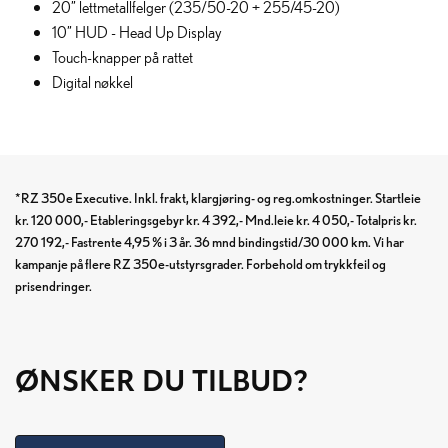
20” lettmetallfelger (235/50-20 + 255/45-20)
10” HUD - Head Up Display
Touch-knapper på rattet
Digital nøkkel
*RZ 350e Executive. Inkl. frakt, klargjøring- og reg.omkostninger. Startleie
kr. 120 000,- Etableringsgebyr kr. 4 392,- Mnd.leie kr. 4 050,- Totalpris kr.
270 192,- Fastrente 4,95 % i 3 år. 36 mnd bindingstid/30 000 km. Vi har
kampanje på flere RZ 350e-utstyrsgrader. Forbehold om trykkfeil og
prisendringer.
ØNSKER DU TILBUD?