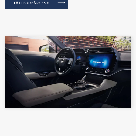
FÅ TILBUD PÅ RZ 350E