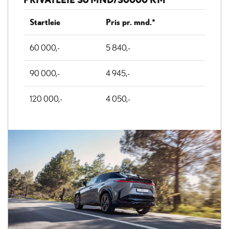
Startleie
Pris pr. mnd.*
60 000,-
5 840,-
90 000,-
4 945,-
120 000,-
4 050,-