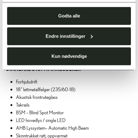
tjenestene deres.
Godta alle
EXECUTIVE
Endre innstillinger
PRIS FRA
KR 526 000,-
Kun nødvendige
STANDARDUTSTYR INKLUDERER
Forhjulsdrift
18” lettmetallfelger (235/60-18)
Akustisk frontruteglass
Takrails
BSM – Blind Spot Monitor
LED hovedlys / single LED
AHB Lyssystem– Automatic High Beam
Skinntrukket ratt, oppvarmet