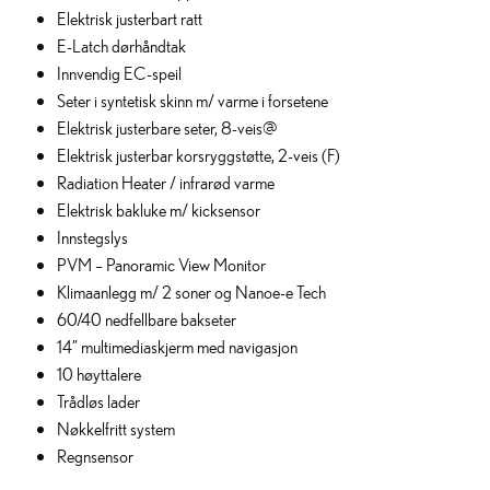
Elektrisk justerbart ratt
E-Latch dørhåndtak
Innvendig EC-speil
Seter i syntetisk skinn m/ varme i forsetene
Elektrisk justerbare seter, 8-veis@
Elektrisk justerbar korsryggstøtte, 2-veis (F)
Radiation Heater / infrarød varme
Elektrisk bakluke m/ kicksensor
Innstegslys
PVM – Panoramic View Monitor
Klimaanlegg m/ 2 soner og Nanoe-e Tech
60/40 nedfellbare bakseter
14” multimediaskjerm med navigasjon
10 høyttalere
Trådløs lader
Nøkkelfritt system
Regnsensor