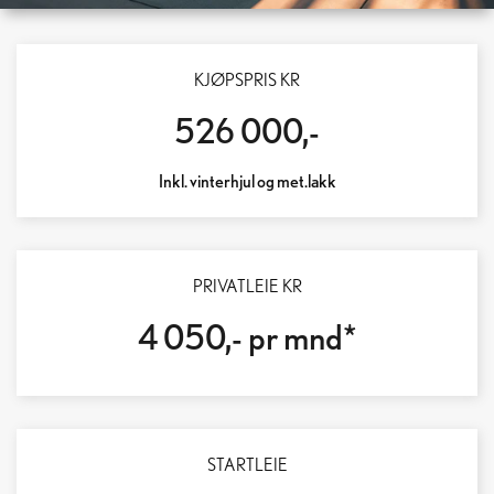
LEXUS RZ 350E
KJØPSPRIS KR
LENGER REKKEVIDDE – RASKERE LADING
526 000,-
Inkl. vinterhjul og met.lakk
PRIVATLEIE KR
4 050,- pr mnd*
STARTLEIE